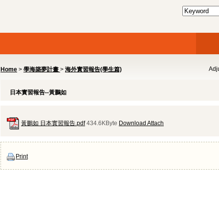
Adju
Home
>
學海築夢計畫
>
海外實習報告(學生篇)
日本實習報告--黃鵬如
黃鵬如 日本實習報告.pdf
434.6KByte
Download Attach
Print