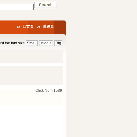
回首頁
舊網頁
st the font size
Small
Middle
Big
Click Num
1589