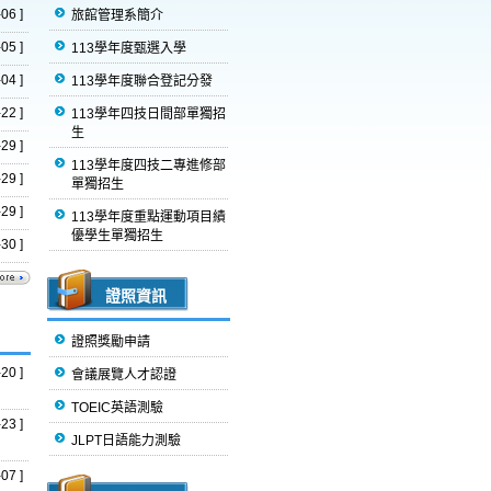
06 ]
旅館管理系簡介
05 ]
113學年度甄選入學
04 ]
113學年度聯合登記分發
22 ]
113學年四技日間部單獨招
生
29 ]
113學年度四技二專進修部
29 ]
單獨招生
29 ]
113學年度重點運動項目績
優學生單獨招生
30 ]
證照資訊
證照獎勵申請
20 ]
會議展覽人才認證
TOEIC英語測驗
23 ]
JLPT日語能力測驗
07 ]