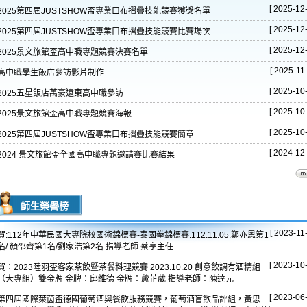
[ 2025-12-
2025第四屆JUSTSHOW盃專業口布摺疊技能競賽獲獎名單
[ 2025-12-
2025第四屆JUSTSHOW盃專業口布摺疊技能競賽比賽場次
[ 2025-12-
2025景文旅館盃高中職專題競賽決賽名單
[ 2025-11-
高中職學生飯店參訪影片制作
[ 2025-10-
2025五星飯店萬豪遠東高中職參訪
[ 2025-10-
2025景文旅館盃高中職專題競賽海報
[ 2025-10-
2025第四屆JUSTSHOW盃專業口布摺疊技能競賽簡章
[ 2024-12-
2024 景文旅館盃全國高中職專題邀請賽比賽結果
師生榮譽榜
[ 2023-11-
賀:112年中華民國大專院校國術錦標賽-泰國拳錦標賽.112.11.05.鄭亦恩第1
名/.顏邵齊第1名/劉家浩第2名.指導老師:蔡亨主任
[ 2023-10-
賀：2023陸羽盃客家茶飲暨茶餐料理競賽 2023.10.20 創意飲調有酒精組
（大專組）雙金牌 金牌：邱維德 金牌：蘆芷葳 指導老師：陳達元
[ 2023-06-
第四屆國際萊茵盃德國葡萄酒與餐飲服務競賽，葡萄酒盲飲品評組，黃思