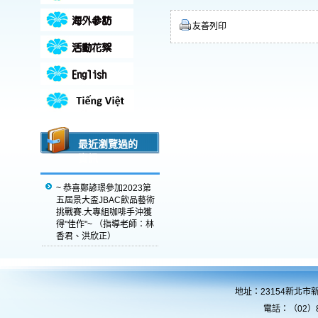
友善列印
最近瀏覽過的
資訊
~ 恭喜鄭諺璟參加2023第
五屆景大盃JBAC飲品藝術
挑戰賽.大專組咖啡手沖獲
得"佳作"~ （指導老師：林
香君、洪欣正）
地址：23154新北市
電話：（02）8