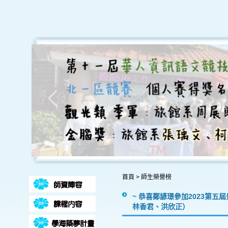
首頁
>
師生榮譽榜
~ 恭喜鄭諺璟參加2023第五
林香君、洪欣正）