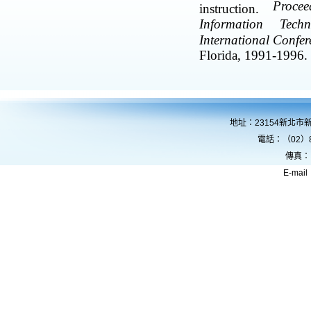
Proce
instruction.
Information Tec
International Confer
Florida, 1991-1996.
地址：23154新北市
電話：（02）8
傳真：
E-mail