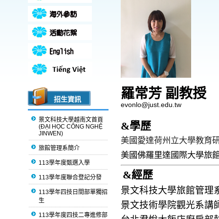
羅常芳 副教授
招生資訊
evonlo@just.edu.tw
景文科技大學越南文首頁
&
學歷
(ĐẠI HỌC CÔNG NGHỆ
JINWEN)
美國愛達荷州立大學教育
旅館管理系簡介
美國佛
羅里達國際大學
旅
113學年度甄選入學
&
經歷
113學年度聯合登記分發
景文科技大學
旅館管理
113學年四技日間部單獨招
生
景文技術學院
觀光
系
講
113學年度四技二專進修部