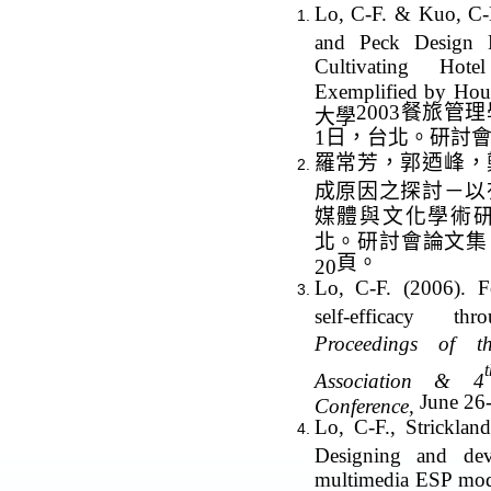
Lo, C-F.
& Kuo, C-M
and Peck Design M
Cultivating Hote
Exemplified by Hous
2003
餐旅管理
大學
1
日
，台北。研討
羅常芳
，郭迺峰，
成原因之探討－以
媒體與文化學術
北。研討會論文集
頁。
20
Lo, C-F
. (2006). F
self-efficacy th
Proceedings of t
t
Association & 4
June 26
Conference,
Lo, C-F.
, Stricklan
Designing and de
multimedia ESP modu