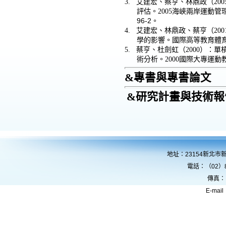
3.
艾建宏、蔡亨、林鼎政（200
評估。2005
海峽兩岸運動管理
96-2。
4.
艾建宏、林鼎政、蔡亨（200
學的影響。國際高等教育體育學
5.
蔡亨、杜劍虹（2000
）：單
術分析。2000
國際大專運動教
&
專書與專書論文
&
研究計畫與技術報
地址：23154新北市
電話：（02）8
傳真：
E-mail