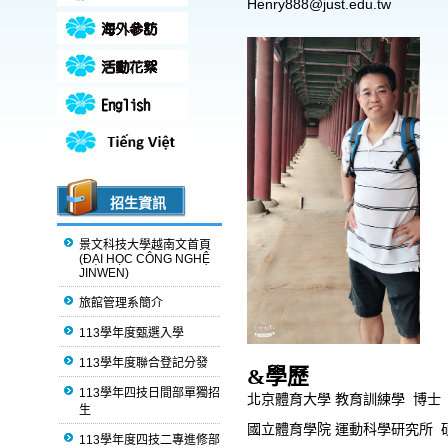
Henry888@just.edu.tw
招生資訊
景文科技大學越南文首頁
(ĐẠI HỌC CÔNG NGHỆ
JINWEN)
旅館管理系簡介
113學年度甄選入學
113學年度聯合登記分發
&
學歷
113學年四技日間部單獨招
北京體育大學
教育訓練
學
博士
生
國立體育學院
運動科學研究所 
113學年度四技二專進修部