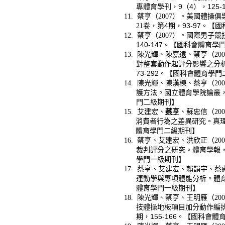
專體育學刊，9
（4），125
11.
蔡亨
（2007
）。美國體操俱
21
卷，第4
期，93-97。【
12.
蔡亨（2007
）。國際男子競
140-147
。【國科會體育學
13.
陳光輝、陳嘉遠、
蔡亨（200
對整套動作起評分影響之分析
73-292。【國科會體育學
14.
陳光輝、陳漢棟、
蔡亨（200
護方法
。國立體育學院論叢，
門二級期刊】
15.
艾建宏、
蔡亨
、蘇忠信（200
消費者行為之差異研究。真
體育學門二級期刊】
16.
蔡亨、艾建宏、洪欣正（200
裁判評分之研究。體育學報，
學門一級期刊】
17.
蔡亨、艾建宏、賴韻宇、蔡惠
運動學與專項體能分析。體育
體育學門一級期刊】
18.
陳光輝、蔡亨、王明雁（200
技體操地板項目加分動作編排
期，155-166。【國科會