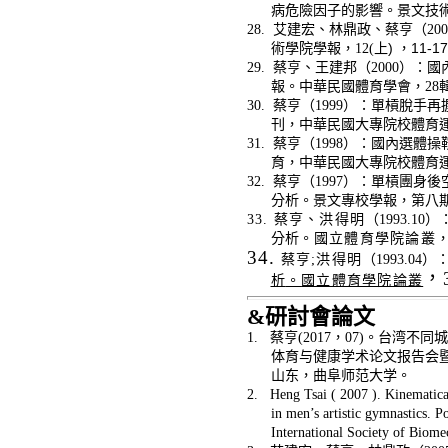
病危險因子的影響。景文技術
28.
艾建宏、林鼎政、蔡亨（200
術學院學報，12(
上)
，11-1
29.
蔡亨、王建邦（2000
）：國
報。中華民國體育學會，28
輯
30.
蔡亨（1999
）：單槓脫手再
刊，中華民國大專院校體育運動
31.
蔡亨（1998
）：國內選體操
育，中華民國大專院校體育運
32.
蔡亨（1997
）：單槓團身後
分析。景文專校學報，第八期，2
33.
蔡亨、洪得明
（1993.10
）
分析
。
國立體育學院論叢
，
34.
蔡亨;
洪得明
（1993.04
）
，3
析
。
國立體育學院論叢
&
研討會
論文
1.
蔡亨
(2017
，
07)
。台湾不同城
体育与健康学术论文报告会
山东，曲阜师范大学。
2.
Heng Tsai ( 2007 ). Kinematical
in men’s artistic gymnastics. P
International Society of Biom