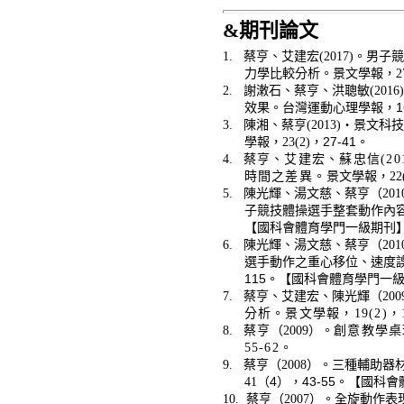
&
期刊論文
1.
蔡亨、艾建宏(2017)
。男子競
力學比較分析。景文學報，27(
2.
謝潄石、蔡亨、洪聰敏(2016)
效果。台灣運動心理學報，16
3.
陳湘、蔡亨(2013)
‧
景文科技
學報，23(2)
，27-41
。
4.
蔡亨、艾建宏、蘇忠信(201
時間之差異。
景文學報，22(
5.
陳光輝、湯文慈、
蔡亨（201
子競技體操選手整套動作內容
【國科會體育學門一級期刊
6.
陳光輝、湯文慈、
蔡亨（201
選手動作之重心移位、速度誤
115。【國科會體育學門一
7.
蔡亨、艾建宏、陳光輝（200
分析。景文學報，19(2)
，
8.
蔡亨
（2009
）。
創意教學桌
55-62
。
9.
蔡亨（2008
）。三種輔助器
41
（4），43-55。【國科
10.
蔡亨（2007
）。全旋動作表