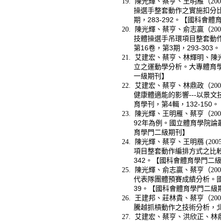
19.
陳光輝、蔡亨、王明雁（200
操選手整套動作之實施扣分比
期，283-292。【國科會
20.
陳光輝、蔡亨、俞志贏（200
技體操選手吊環項目整套動
第16卷，第3期，293-3
21.
艾建宏、蔡亨、林輝明、陳光輝
立之運動學分析。大專體育學
一級期刊】
22.
艾建宏、蔡亨、林鼎政（200
健康體適能的影響---
以景文
育學刊，第4
輯，132-150。
23.
陳光輝、王明雁、蔡亨（200
92年為例。國立體育學院論叢
育學門二級期刊】
24.
陳光輝、蔡亨、王明鴈 (2005
項目整套動作編排方式之比較
342。【國科會體育學門二
25.
陳光輝、俞志贏、蔡亨（200
代表隊團體預賽成績分析。國
39。【國科會體育學門二級
26.
王建邦、莊林貴、蔡亨（200
騰越抓槓動作之技術分析，北
27.
艾建宏、蔡亨、洪欣正、林鼎政