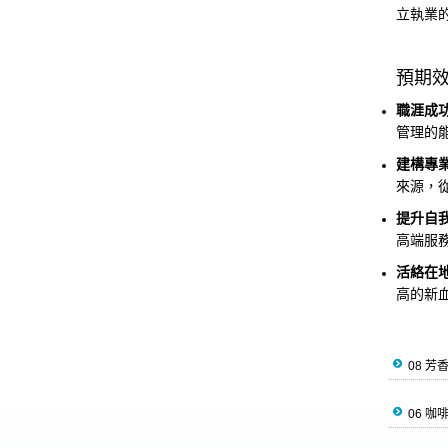
立執業
預期
職涯成
管理的
建構專
來源，
提升自
高端服
活絡在
高的新
08 芳
06 咖