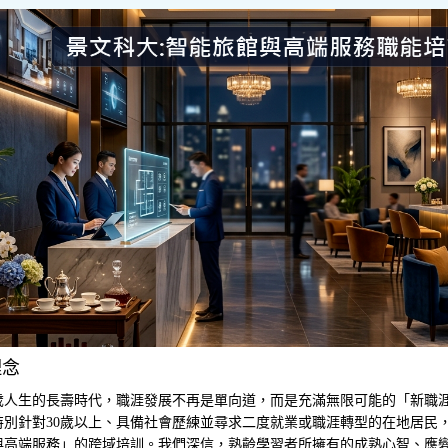
理念
歲人生的長壽時代，職涯發展不再是單向道，而是充滿無限可能的「新職
特別針對30歲以上、具備社會歷練並尋求二度就業或職涯轉型的在地居民
與高端服務」的跨域培訓。我們深信，熟齡學習者所擁有的成熟心智、應