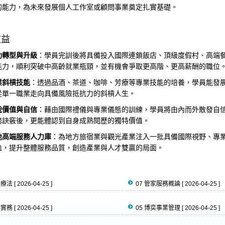
的能力，為未來發展個人工作室或顧問事業奠定扎實基礎。
效益
功轉型與升級
：學員完訓後將具備投入國際連鎖飯店、頂級度假村、高端
能力，順利突破中高齡就業瓶頸，並有機會爭取更高階、更高薪酬的職位
業斜槓技能
：透過品酒、茶道、咖啡、芳療等專業技能的培養，學員能發
從單一職業走向具備風險抵抗力的斜槓人生。
我價值與自信
：藉由國際禮儀與專業儀態的訓練，學員將由內而外散發自
務訣竅後，更能體認到自身成熟閱歷的獨特價值。
地高端服務人力庫
：為地方旅宿業與觀光產業注入一批具備國際視野、專
血，提升整體服務品質，創造產業與人才雙贏的局面。
香療法
[ 2026-04-25 ]
07 管家服務概論
[ 2026-04-25 ]
啡實務
[ 2026-04-25 ]
05 博奕事業管理
[ 2026-04-25 ]