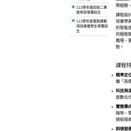
際經驗
113學年度四技二專
進修部單獨招生
課程設
培養學員
113學年度重點運動
項目績優學生單獨招
的智能
生
的極致
職場，
勢。
課程
精準定
備「高
科技與
度數位
實務導
咖啡、
接銜接
斜槓發