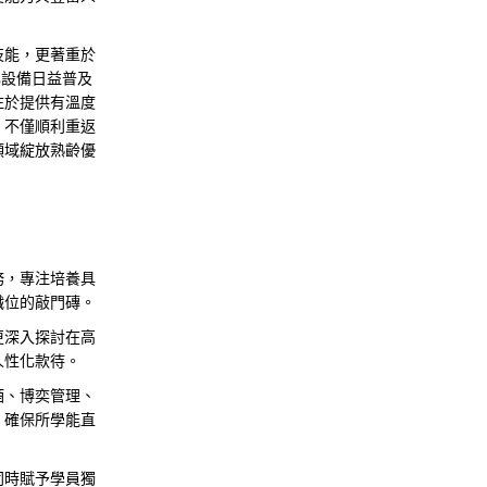
技能，更著重於
動化設備日益普及
注於提供有溫度
，不僅順利重返
領域綻放熟齡優
務，專注培養具
職位的敲門磚。
更深入探討在高
人性化款待。
酒、博奕管理、
，確保所學能直
同時賦予學員獨