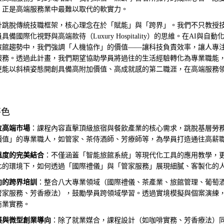
，正是高端服務業中最難以取代的軟實力。
計跳脫傳統技職框架，核心理念在於「賦能」與「跨界」。我們不只教授
具備國際化視野與高端款待（Luxury Hospitality）的思維。在AI與自
旅館趨勢中，我們強調「人機協作」的價值——讓科技負責效率，讓人專
服務。透過此計畫，我們期望協助學員將過往的生活經驗轉化為專業職能
更能以斜槓姿態開創具備高附加價值、高成就感的第二職涯，在高端服務
特色
位高端市場
：課程內容直擊頂級旅宿與餐飲產業的核心需求，跳脫基層勞
價值」的專業職人，如管家、茶侍酒師、芳療師等，為學員打造通往高薪
溫度的完美結合
：不僅涵蓋「智能旅館系統」等現代化工具的應用教學，
化的環境下，如何透過「國際禮儀」與「管家服務」展現細膩、客製化的
向的跨界培訓
：整合八大專業領域（國際禮儀、茶產業、旅館管理、葡萄
管家服務、芳香療法），鼓勵學員跨領域學習。透過實境模擬與個案演練
商業實務。
展與微型創業導向
：除了就業媒合，課程設計（如咖啡實務、芳香療法）