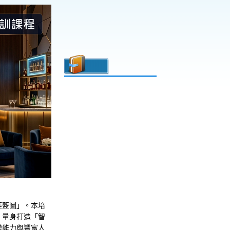
涯藍圖」。本培
，量身打造「智
變能力與豐富人