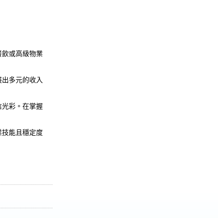
餐飲或高級物業
。
展出多元的收入
信光彩。在掌握
業技能且穩定度