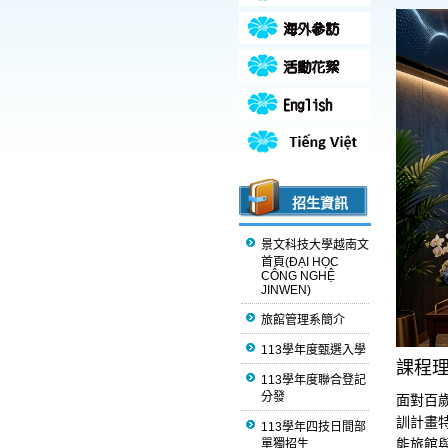
招生資訊
景文科技大學越南文
首頁(ĐẠI HỌC
CÔNG NGHỆ
JINWEN)
旅館管理系簡介
113學年度甄選入學
課程
113學年度聯合登記
分發
面對百
訓計畫
113學年四技日間部
能旅館
單獨招生